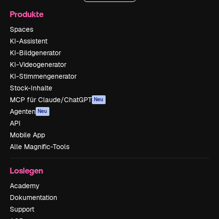
Produkte
Spaces
KI-Assistent
KI-Bildgenerator
KI-Videogenerator
KI-Stimmengenerator
Stock-Inhalte
MCP für Claude/ChatGPT
Neu
Agenten
Neu
API
Mobile App
Alle Magnific-Tools
Loslegen
Academy
Dokumentation
Support