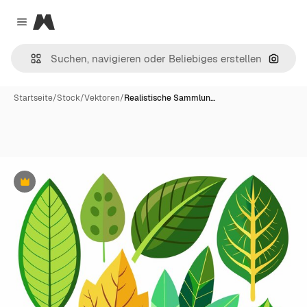
Magnific
Close menu
Nach B
Startseite
/
Stock
/
Vektoren
/
Realistische Sammlun…
Premium