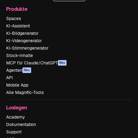
Produkte
Spaces
KI-Assistent
KI-Bildgenerator
KI-Videogenerator
KI-Stimmengenerator
Stock-Inhalte
MCP für Claude/ChatGPT
Neu
Agenten
Neu
API
Mobile App
Alle Magnific-Tools
Loslegen
Academy
Dokumentation
Support