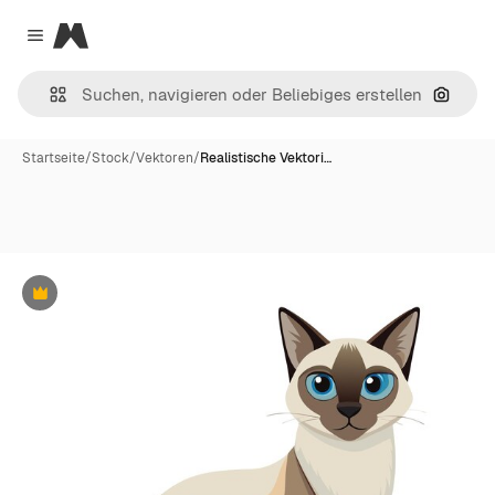
Magnific
Close menu
Nach B
Startseite
/
Stock
/
Vektoren
/
Realistische Vektori…
Premium