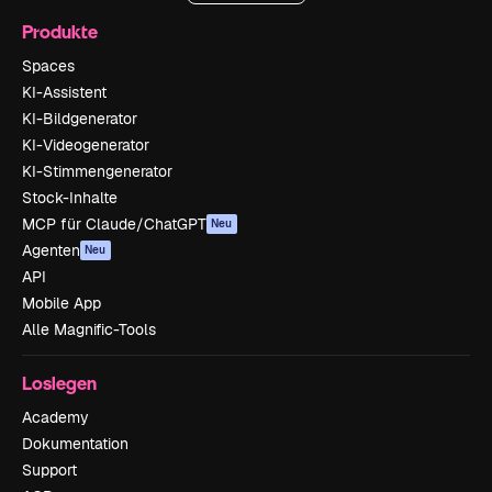
Produkte
Spaces
KI-Assistent
KI-Bildgenerator
KI-Videogenerator
KI-Stimmengenerator
Stock-Inhalte
MCP für Claude/ChatGPT
Neu
Agenten
Neu
API
Mobile App
Alle Magnific-Tools
Loslegen
Academy
Dokumentation
Support