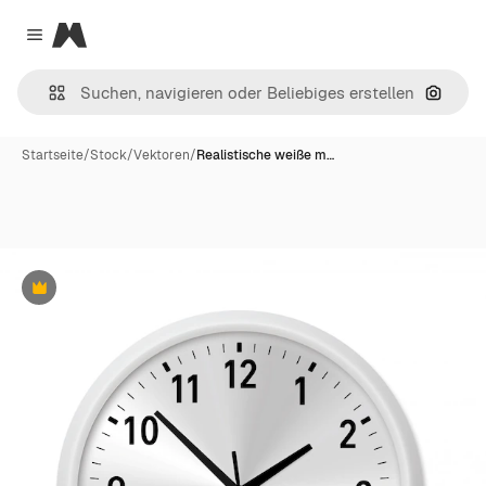
Magnific
Close menu
Nach B
Startseite
/
Stock
/
Vektoren
/
Realistische weiße m…
Premium