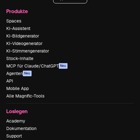
Produkte
Spaces
KI-Assistent
KI-Bildgenerator
KI-Videogenerator
KI-Stimmengenerator
Stock-Inhalte
MCP für Claude/ChatGPT
Neu
Agenten
Neu
API
Mobile App
Alle Magnific-Tools
Loslegen
Academy
Dokumentation
Support