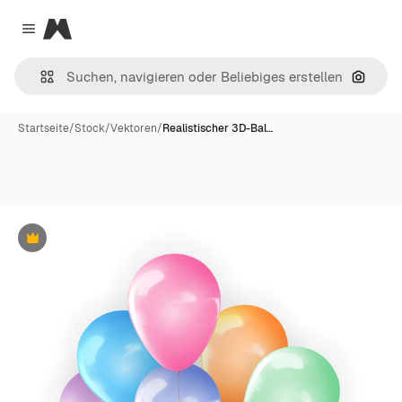
Magnific
Close menu
Nach B
Startseite
/
Stock
/
Vektoren
/
Realistischer 3D-Bal…
Premium