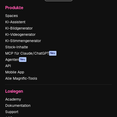
Produkte
Spaces
KI-Assistent
KI-Bildgenerator
KI-Videogenerator
KI-Stimmengenerator
Stock-Inhalte
MCP für Claude/ChatGPT
Neu
Agenten
Neu
API
Mobile App
Alle Magnific-Tools
Loslegen
Academy
Dokumentation
Support