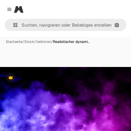
Magnific
Close menu
Nach B
Startseite
/
Stock
/
Vektoren
/
Realistischer dynami…
Premium