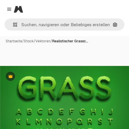
Magnific
Close menu
Nach B
Startseite
/
Stock
/
Vektoren
/
Realistischer Grassc…
Premium