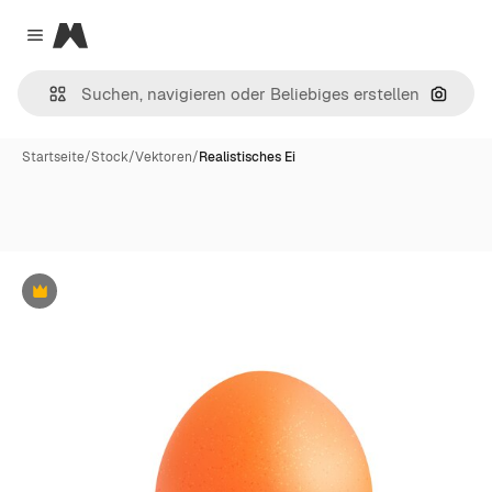
Magnific
Close menu
Nach B
Startseite
/
Stock
/
Vektoren
/
Realistisches Ei
Premium