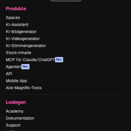
Produkte
Spaces
KI-Assistent
KI-Bildgenerator
KI-Videogenerator
KI-Stimmengenerator
Stock-Inhalte
MCP für Claude/ChatGPT
Neu
Agenten
Neu
API
Mobile App
Alle Magnific-Tools
Loslegen
Academy
Dokumentation
Support