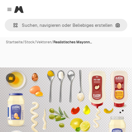
Magnific
Close menu
Nach B
Startseite
/
Stock
/
Vektoren
/
Realistisches Mayonn…
Premium