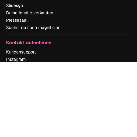
Slidesgo
Deine Inhalte verkaufen
Pressesaal
Suchst du nach magnific.ai
Kontakt aufnehmen
Kundensupport
Instagram
YouTube
LinkedIn
TikTok
Discord
X
Reddit
Copyright © 2010-
2026
Freepik Company S.L.U.
Alle Rechte vorbehalten
.