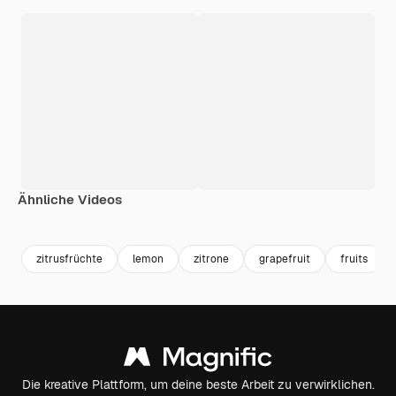
Ähnliche Videos
Premium
Premium
Premium
Premium
zitrusfrüchte
lemon
zitrone
grapefruit
fruits
Die kreative Plattform, um deine beste Arbeit zu verwirklichen.