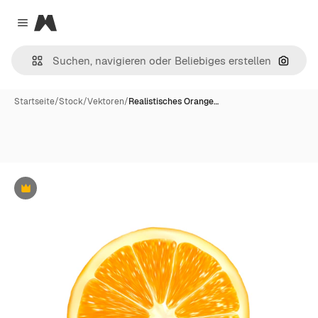
Magnific
Close menu
Nach B
Startseite
/
Stock
/
Vektoren
/
Realistisches Orange…
Premium