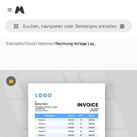
Magnific
Close menu
Nach B
Startseite
/
Stock
/
Vektoren
/
Rechnung Vorlage Lay…
Premium