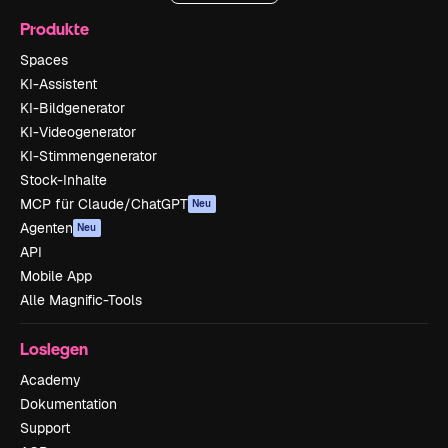
Produkte
Spaces
KI-Assistent
KI-Bildgenerator
KI-Videogenerator
KI-Stimmengenerator
Stock-Inhalte
MCP für Claude/ChatGPT
Neu
Agenten
Neu
API
Mobile App
Alle Magnific-Tools
Loslegen
Academy
Dokumentation
Support