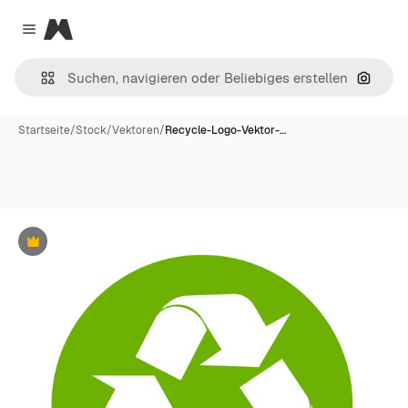
Magnific
Close menu
Nach B
Startseite
/
Stock
/
Vektoren
/
Recycle-Logo-Vektor-…
Premium