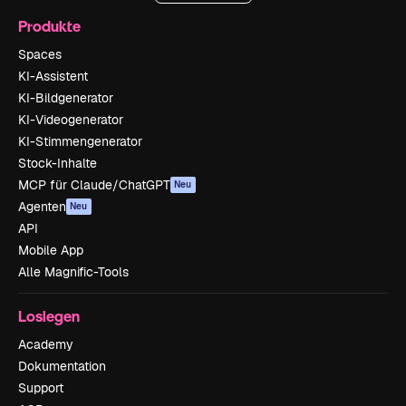
Produkte
Spaces
KI-Assistent
KI-Bildgenerator
KI-Videogenerator
KI-Stimmengenerator
Stock-Inhalte
MCP für Claude/ChatGPT
Neu
Agenten
Neu
API
Mobile App
Alle Magnific-Tools
Loslegen
Academy
Dokumentation
Support