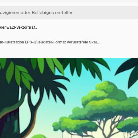
genwald-Vektorgraf…
Regenwald-Vektorgrafik-Illustration EPS-Quelldatei-Format verlustfreie Skalierung Ikonen-Design