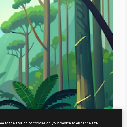
ree to the storing of cookies on your device to enhance site
serem
KI-Bildgenerator
erstellen.