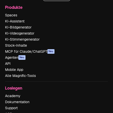
Produkte
Spaces
KI-Assistent
KI-Bildgenerator
KI-Videogenerator
KI-Stimmengenerator
Stock-Inhalte
MCP für Claude/ChatGPT
Neu
Agenten
Neu
API
Mobile App
Alle Magnific-Tools
Loslegen
Academy
Dokumentation
Support