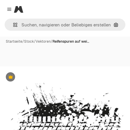
Magnific
Close menu
Nach B
Startseite
/
Stock
/
Vektoren
/
Reifenspuren auf wei…
Premium