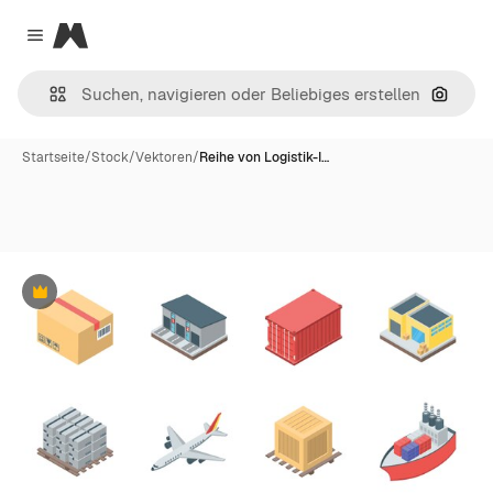
Magnific
Close menu
Nach B
Startseite
/
Stock
/
Vektoren
/
Reihe von Logistik-I…
Premium