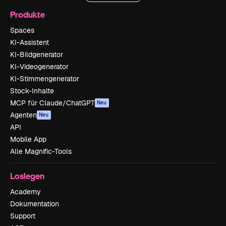
Produkte
Spaces
KI-Assistent
KI-Bildgenerator
KI-Videogenerator
KI-Stimmengenerator
Stock-Inhalte
MCP für Claude/ChatGPT
Neu
Agenten
Neu
API
Mobile App
Alle Magnific-Tools
Loslegen
Academy
Dokumentation
Support