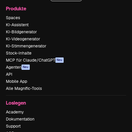
Produkte
Spaces
KI-Assistent
KI-Bildgenerator
KI-Videogenerator
KI-Stimmengenerator
Stock-Inhalte
MCP für Claude/ChatGPT
Neu
Agenten
Neu
API
Mobile App
Alle Magnific-Tools
Loslegen
Academy
Dokumentation
Support