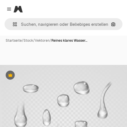
Magnific
Close menu
Nach B
Startseite
/
Stock
/
Vektoren
/
Reines klares Wasser…
Premium