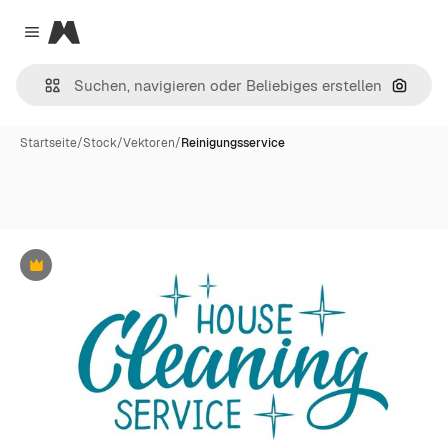
Magnific
Close menu
Nach B
Startseite
/
Stock
/
Vektoren
/
Reinigungsservice
Premium