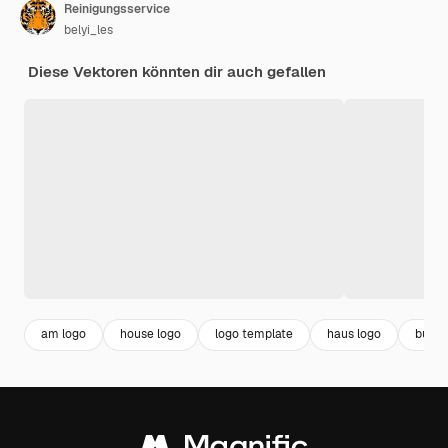
Reinigungsservice
belyi_les
Diese Vektoren könnten dir auch gefallen
am logo
house logo
logo template
haus logo
busin