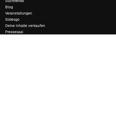
Suchtrends
Blog
Veranstaltungen
Slidesgo
Deine Inhalte verkaufen
Pressesaal
Suchst du nach magnific.ai
Kontakt aufnehmen
Kundensupport
Instagram
YouTube
LinkedIn
TikTok
Discord
X
Reddit