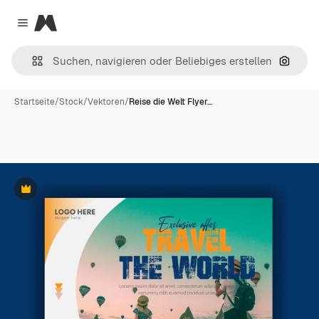
Magnific
Close menu
Nach B
Startseite
/
Stock
/
Vektoren
/
Reise die Welt Flyer…
Premium