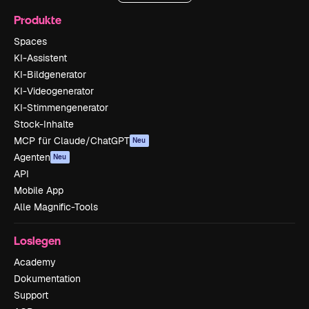
Produkte
Spaces
KI-Assistent
KI-Bildgenerator
KI-Videogenerator
KI-Stimmengenerator
Stock-Inhalte
MCP für Claude/ChatGPT
Neu
Agenten
Neu
API
Mobile App
Alle Magnific-Tools
Loslegen
Academy
Dokumentation
Support