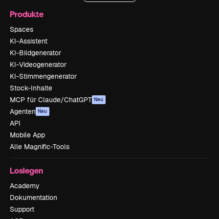
Produkte
Spaces
KI-Assistent
KI-Bildgenerator
KI-Videogenerator
KI-Stimmengenerator
Stock-Inhalte
MCP für Claude/ChatGPT
Neu
Agenten
Neu
API
Mobile App
Alle Magnific-Tools
Loslegen
Academy
Dokumentation
Support