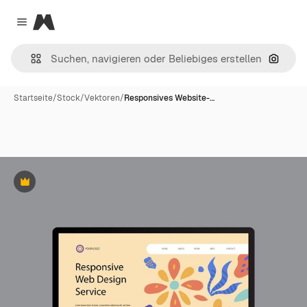
Magnific
Close menu
Nach B
Startseite
/
Stock
/
Vektoren
/
Responsives Website-…
Premium