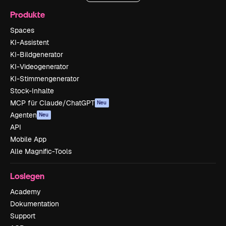
Produkte
Spaces
KI-Assistent
KI-Bildgenerator
KI-Videogenerator
KI-Stimmengenerator
Stock-Inhalte
MCP für Claude/ChatGPT
Neu
Agenten
Neu
API
Mobile App
Alle Magnific-Tools
Loslegen
Academy
Dokumentation
Support