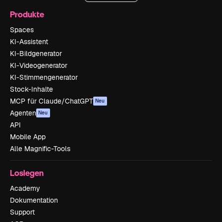
Produkte
Spaces
KI-Assistent
KI-Bildgenerator
KI-Videogenerator
KI-Stimmengenerator
Stock-Inhalte
MCP für Claude/ChatGPT
Neu
Agenten
Neu
API
Mobile App
Alle Magnific-Tools
Loslegen
Academy
Dokumentation
Support