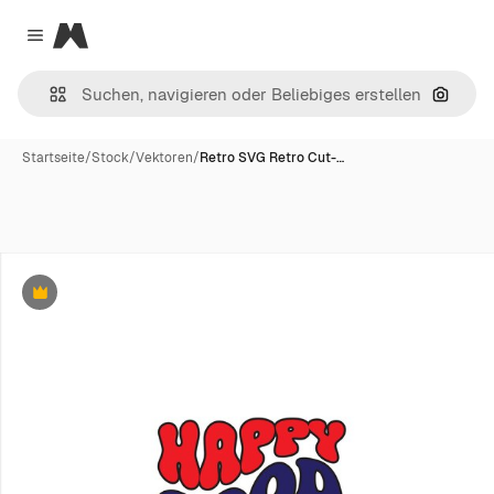
Magnific
Close menu
Nach B
Startseite
/
Stock
/
Vektoren
/
Retro SVG Retro Cut-…
Premium