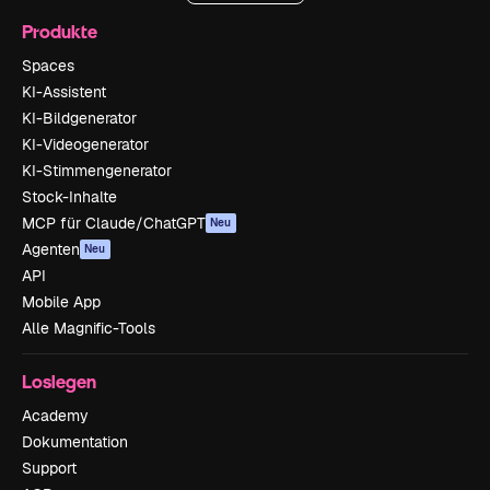
Produkte
Spaces
KI-Assistent
KI-Bildgenerator
KI-Videogenerator
KI-Stimmengenerator
Stock-Inhalte
MCP für Claude/ChatGPT
Neu
Agenten
Neu
API
Mobile App
Alle Magnific-Tools
Loslegen
Academy
Dokumentation
Support