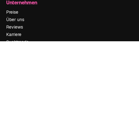
Unternehmen
Preise
Über uns
Reviews
Karriere
Suchtrends
Blog
Veranstaltungen
Slidesgo
Deine Inhalte verkaufen
Pressesaal
Suchst du nach magnific.ai
Kontakt aufnehmen
Kundensupport
Instagram
YouTube
LinkedIn