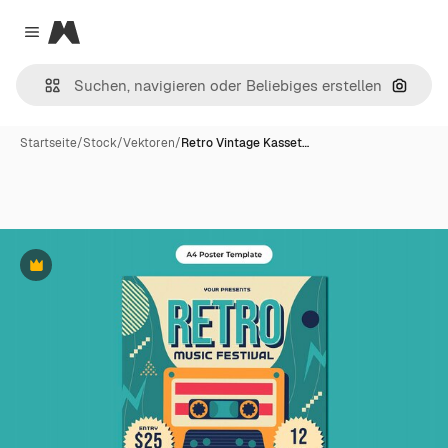
Magnific
Close menu
Nach B
Startseite
/
Stock
/
Vektoren
/
Retro Vintage Kasset…
Premium