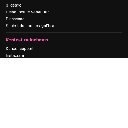
Slidesgo
Deine Inhalte verkaufen
Pressesaal
Suchst du nach magnific.ai
Kontakt aufnehmen
Kundensupport
Instagram
YouTube
LinkedIn
TikTok
Discord
X
Reddit
Copyright © 2010-
2026
Freepik Company S.L.U.
Alle Rechte vorbehalten
.