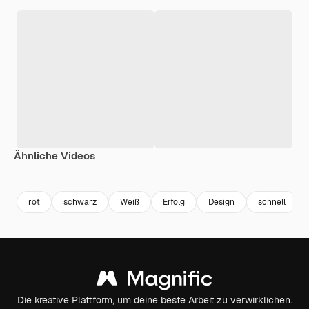
Ähnliche Videos
Premium
Premium
Premium
Premium
Generiert v
rot
schwarz
Weiß
Erfolg
Design
schnell
Die kreative Plattform, um deine beste Arbeit zu verwirklichen.