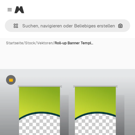
Magnific
Close menu
Nach B
Startseite
/
Stock
/
Vektoren
/
Roll-up Banner Templ…
Premium