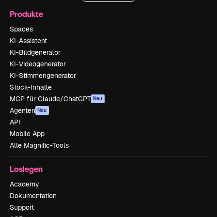
Produkte
Spaces
KI-Assistent
KI-Bildgenerator
KI-Videogenerator
KI-Stimmengenerator
Stock-Inhalte
MCP für Claude/ChatGPT
Neu
Agenten
Neu
API
Mobile App
Alle Magnific-Tools
Loslegen
Academy
Dokumentation
Support