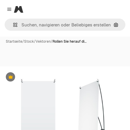
Magnific
Close menu
Nach B
Startseite
/
Stock
/
Vektoren
/
Rollen Sie herauf di…
Premium