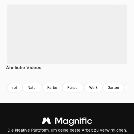
Ähnliche Videos
Premium
Premium
Premium
Premium
Generiert v
rot
Natur
Farbe
Purpur
Weiß
Garten
Fr
Die kreative Plattform, um deine beste Arbeit zu verwirklichen.