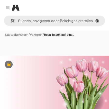
Magnific
Close menu
Nach B
Startseite
/
Stock
/
Vektoren
/
Rosa Tulpen auf eine…
Premium