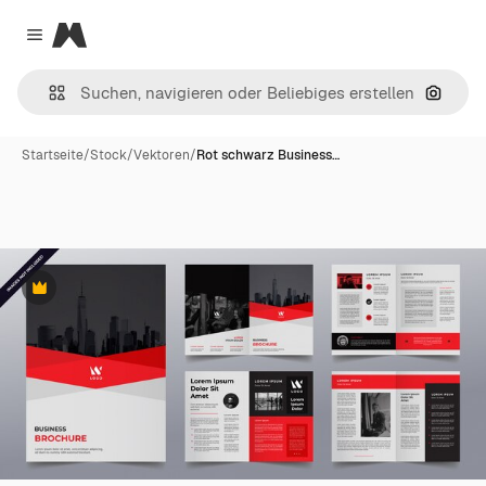
Magnific
Close menu
Nach B
Startseite
/
Stock
/
Vektoren
/
Rot schwarz Business…
Premium