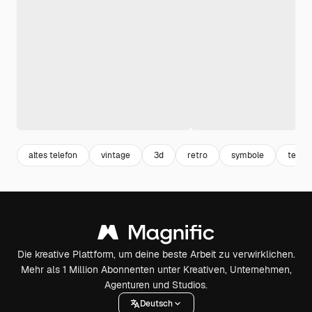
altes telefon
vintage
3d
retro
symbole
telep
Die kreative Plattform, um deine beste Arbeit zu verwirklichen.
Mehr als 1 Million Abonnenten unter Kreativen, Unternehmen,
Agenturen und Studios.
Deutsch