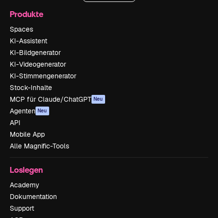
Produkte
Spaces
KI-Assistent
KI-Bildgenerator
KI-Videogenerator
KI-Stimmengenerator
Stock-Inhalte
MCP für Claude/ChatGPT
Neu
Agenten
Neu
API
Mobile App
Alle Magnific-Tools
Loslegen
Academy
Dokumentation
Support