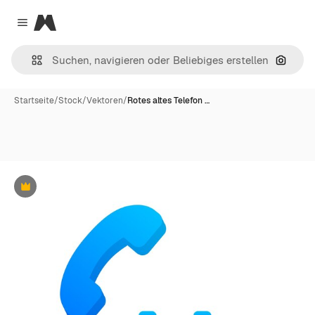
Magnific
Close menu
Nach B
Startseite
/
Stock
/
Vektoren
/
Rotes altes Telefon …
Premium