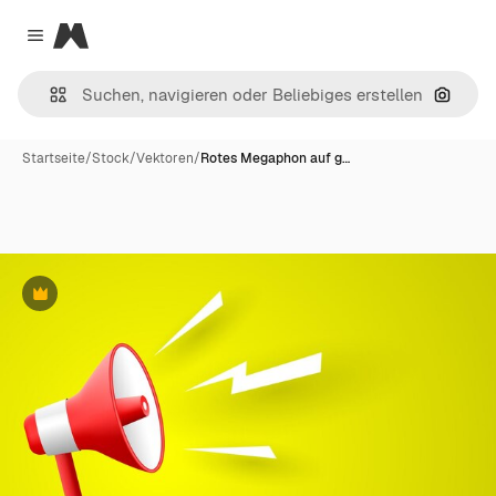
Magnific
Close menu
Nach B
Startseite
/
Stock
/
Vektoren
/
Rotes Megaphon auf g…
Premium