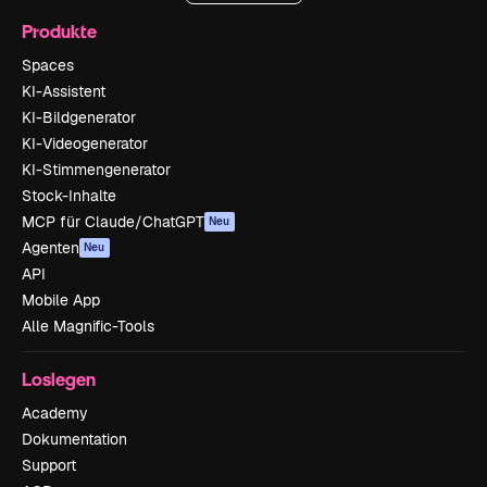
Produkte
Spaces
KI-Assistent
KI-Bildgenerator
KI-Videogenerator
KI-Stimmengenerator
Stock-Inhalte
MCP für Claude/ChatGPT
Neu
Agenten
Neu
API
Mobile App
Alle Magnific-Tools
Loslegen
Academy
Dokumentation
Support