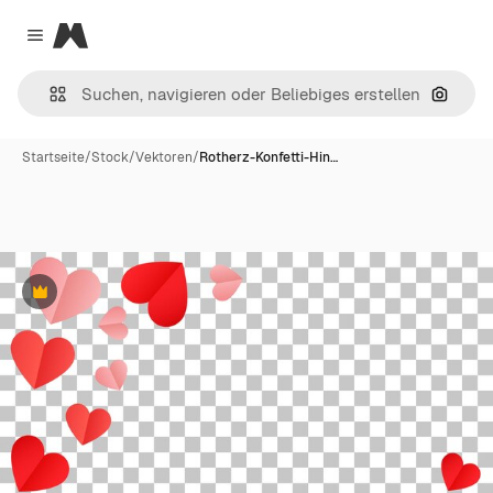
Magnific
Close menu
Nach B
Startseite
/
Stock
/
Vektoren
/
Rotherz-Konfetti-Hin…
Premium