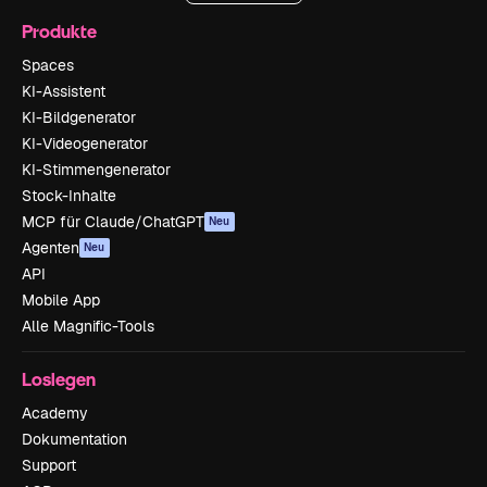
Produkte
Spaces
KI-Assistent
KI-Bildgenerator
KI-Videogenerator
KI-Stimmengenerator
Stock-Inhalte
MCP für Claude/ChatGPT
Neu
Agenten
Neu
API
Mobile App
Alle Magnific-Tools
Loslegen
Academy
Dokumentation
Support