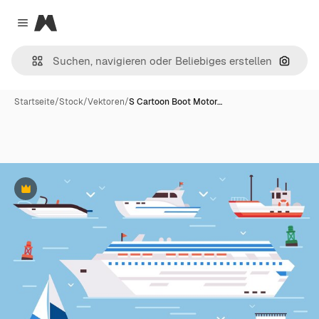
Magnific
Close menu
Nach B
Startseite
/
Stock
/
Vektoren
/
S Cartoon Boot Motor…
Premium