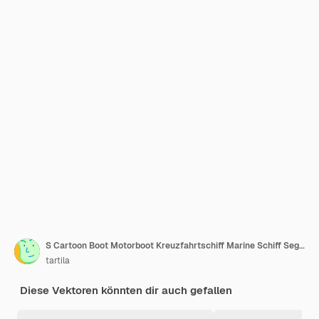
S Cartoon Boot Motorboot Kreuzfahrtschiff Marine Schiff Segelyacht Geschwindigkeit schwimmende Seeboje Schiff und Marine Segel Fischerboote
tartila
Diese Vektoren könnten dir auch gefallen