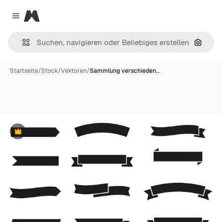
Magnific
Close menu
Nach B
Startseite
/
Stock
/
Vektoren
/
Sammlung verschieden…
Premium