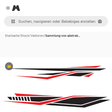
Magnific
Close menu
Nach B
Startseite
/
Stock
/
Vektoren
/
Sammlung von abstrak…
Premium