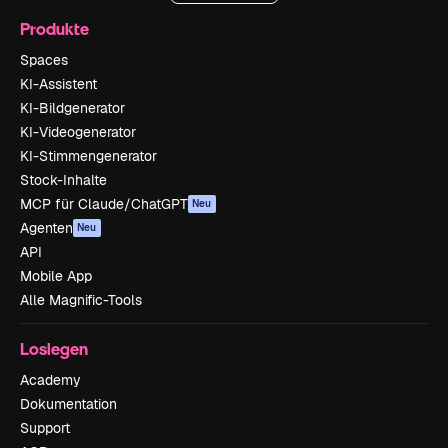
Produkte
Spaces
KI-Assistent
KI-Bildgenerator
KI-Videogenerator
KI-Stimmengenerator
Stock-Inhalte
MCP für Claude/ChatGPT
Neu
Agenten
Neu
API
Mobile App
Alle Magnific-Tools
Loslegen
Academy
Dokumentation
Support