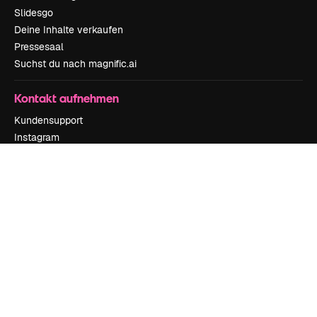
Slidesgo
Deine Inhalte verkaufen
Pressesaal
Suchst du nach magnific.ai
Kontakt aufnehmen
Kundensupport
Instagram
YouTube
LinkedIn
TikTok
Discord
X
Reddit
Copyright © 2010-
2026
Freepik Company S.L.U.
Alle Rechte vorbehalten
.