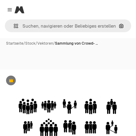
Magnific
Close menu
Nach B
Startseite
/
Stock
/
Vektoren
/
Sammlung von Crowd- …
Premium