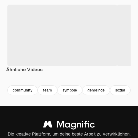
Ähnliche Videos
Premium
Premium
Premium
Premium
community
team
symbole
gemeinde
sozial
t
Die kreative Plattform, um deine beste Arbeit zu verwirklichen.