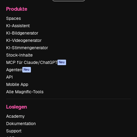
Produkte
Spaces
KI-Assistent
KI-Bildgenerator
KI-Videogenerator
KI-Stimmengenerator
Stock-Inhalte
MCP für Claude/ChatGPT
Neu
Agenten
Neu
API
Mobile App
Alle Magnific-Tools
Loslegen
Academy
Dokumentation
Support