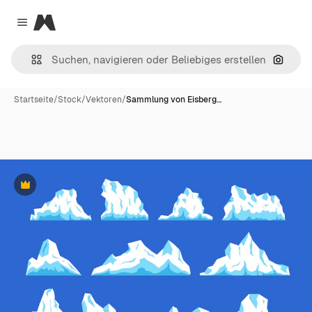
Magnific
Close menu
Nach B
Startseite
/
Stock
/
Vektoren
/
Sammlung von Eisberg…
Premium