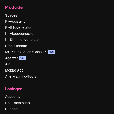
Produkte
Spaces
KI-Assistent
KI-Bildgenerator
KI-Videogenerator
KI-Stimmengenerator
Stock-Inhalte
MCP für Claude/ChatGPT
Neu
Agenten
Neu
API
Mobile App
Alle Magnific-Tools
Loslegen
Academy
Dokumentation
Support