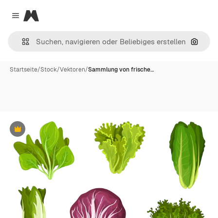
Magnific
Close menu
Nach B
Startseite
/
Stock
/
Vektoren
/
Sammlung von frische…
Premium