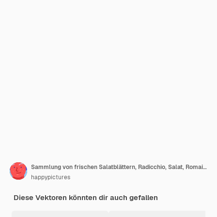
Sammlung von frischen Salatblättern, Radicchio, Salat, Romaine, Grünkohl, Kohl, Sauerampfer, Spinat, Mizuna, gesundes vegetarisches Bio-Lebensmittel Illustration
happypictures
Diese Vektoren könnten dir auch gefallen