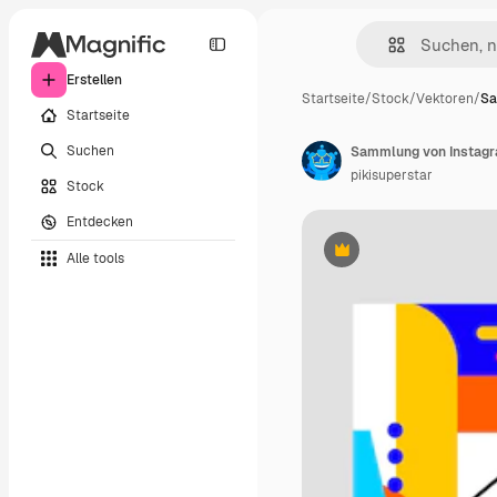
Erstellen
Startseite
/
Stock
/
Vektoren
/
Sa
Startseite
Suchen
Sammlung von Instagra
pikisuperstar
Stock
Entdecken
Alle tools
Premium