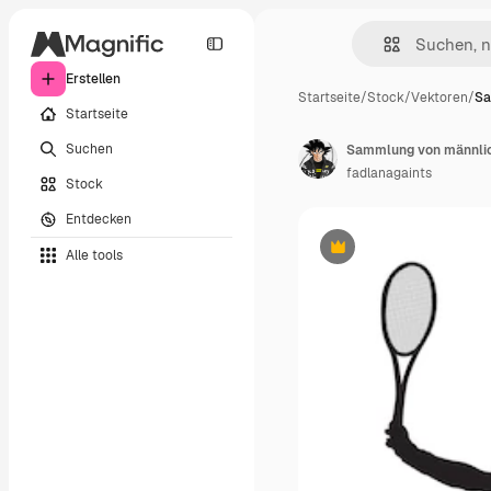
Erstellen
Startseite
/
Stock
/
Vektoren
/
Sa
Startseite
Suchen
Sammlung von männlich
fadlanagaints
Stock
Entdecken
Alle tools
Premium