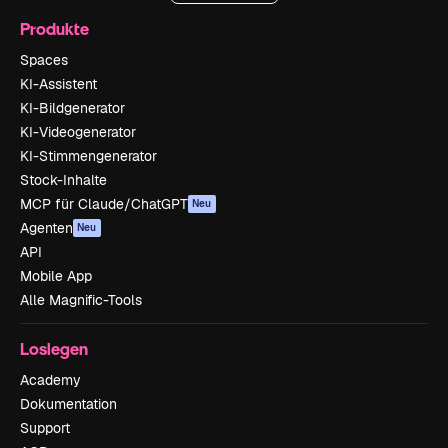
Produkte
Spaces
KI-Assistent
KI-Bildgenerator
KI-Videogenerator
KI-Stimmengenerator
Stock-Inhalte
MCP für Claude/ChatGPT
Neu
Agenten
Neu
API
Mobile App
Alle Magnific-Tools
Loslegen
Academy
Dokumentation
Support