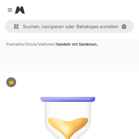
Magnific
Close menu
Nach B
Startseite
/
Stock
/
Vektoren
/
Sanduhr mit Sandcoun…
Premium