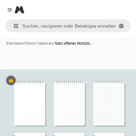
Magnific
Close menu
Nach B
Startseite
/
Stock
/
Vektoren
/
Satz offener Notizbl…
Premium