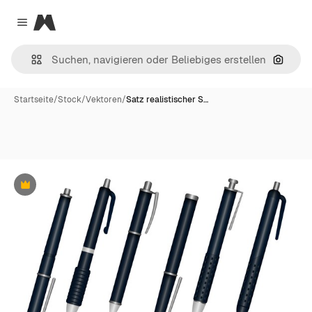
Magnific
Close menu
Nach B
Startseite
/
Stock
/
Vektoren
/
Satz realistischer S…
Premium