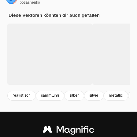
poliashenko
Diese Vektoren könnten dir auch gefallen
realistisch
sammlung
silber
silver
metallic
me