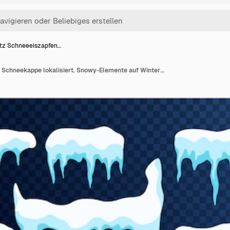
tz Schneeeiszapfen…
Satz Schneeeiszapfen, Schneekappe lokalisiert. Snowy-Elemente auf Winterhintergrund. Vektor Vorlage im Cartoon-Stil. Weihnachten, neues Jahr gefrorene Eisbeschaffenheit Vektorillustration