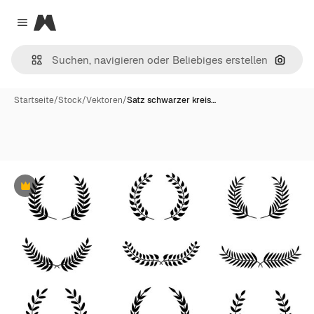
Magnific
Close menu
Nach B
Startseite
/
Stock
/
Vektoren
/
Satz schwarzer kreis…
Premium