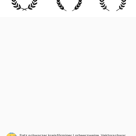
Satz schwarzer kreisförmiger Lorbeerzweige. Vektorschwarzer Lorbeersatz. Emblem floraler griechischer Zweig im flachen Stil