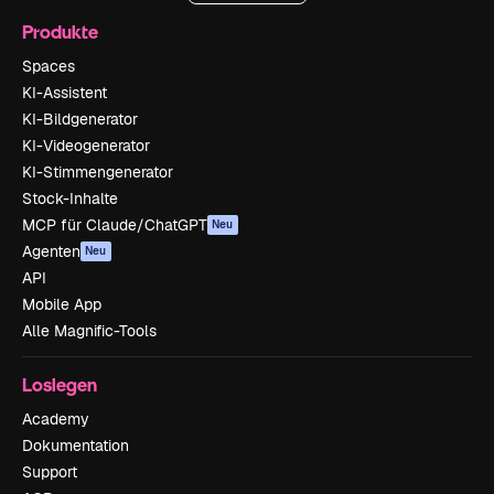
Produkte
Spaces
KI-Assistent
KI-Bildgenerator
KI-Videogenerator
KI-Stimmengenerator
Stock-Inhalte
MCP für Claude/ChatGPT
Neu
Agenten
Neu
API
Mobile App
Alle Magnific-Tools
Loslegen
Academy
Dokumentation
Support