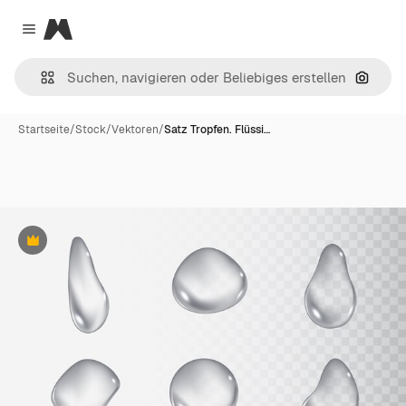
Magnific
Close menu
Nach B
Startseite
/
Stock
/
Vektoren
/
Satz Tropfen. Flüssi…
Premium