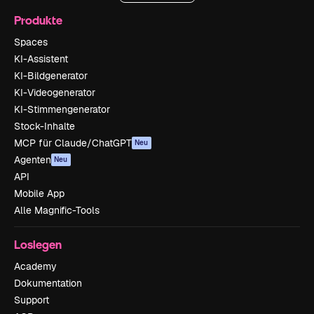
Produkte
Spaces
KI-Assistent
KI-Bildgenerator
KI-Videogenerator
KI-Stimmengenerator
Stock-Inhalte
MCP für Claude/ChatGPT
Neu
Agenten
Neu
API
Mobile App
Alle Magnific-Tools
Loslegen
Academy
Dokumentation
Support