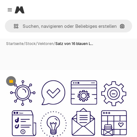
Magnific
Close menu
Nach B
Startseite
/
Stock
/
Vektoren
/
Satz von 16 blauen L…
Premium