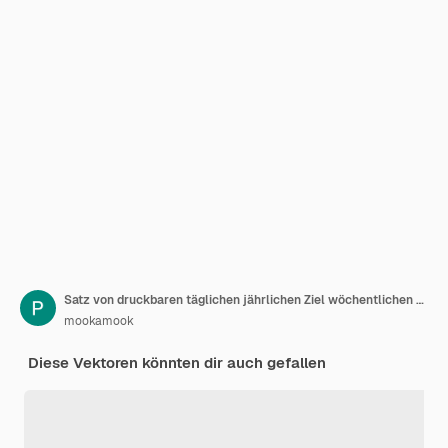
Satz von druckbaren täglichen jährlichen Ziel wöchentlichen Ausgaben, um Notizen zu machen, Planer, Tagebuch Tracker
mookamook
Diese Vektoren könnten dir auch gefallen